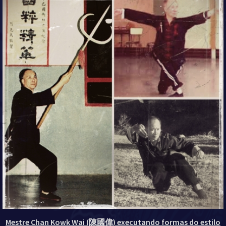
Mestre Chan Kowk Wai
(
陳國偉
)
executando formas do estilo