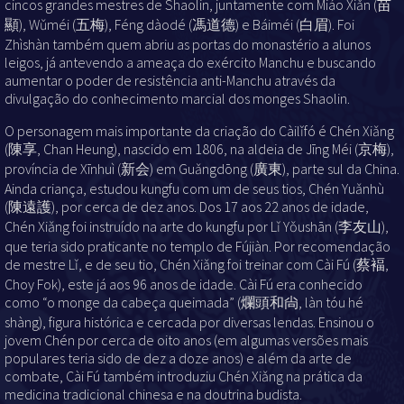
cincos grandes mestres de Shaolin, juntamente com Miáo Xiǎn (苗
顯), Wǔméi (五梅), Féng dàodé (馮道德) e Báiméi (白眉). Foi
Zhìshàn também quem abriu as portas do monastério a alunos
leigos, já antevendo a ameaça do exército Manchu e buscando
aumentar o poder de resistência anti-Manchu através da
divulgação do conhecimento marcial dos monges Shaolin.
O personagem mais importante da criação do Càilǐfó é Chén Xiǎng
(陳享, Chan Heung), nascido em 1806, na aldeia de Jīng Méi (京梅),
província de Xīnhuì (新会) em Guǎngdōng (廣東), parte sul da China.
Ainda criança, estudou kungfu com um de seus tios, Chén Yuǎnhù
(陳遠護), por cerca de dez anos. Dos 17 aos 22 anos de idade,
Chén Xiǎng foi instruído na arte do kungfu por Lǐ Yǒushān (李友山),
que teria sido praticante no templo de Fújiàn. Por recomendação
de mestre Lǐ, e de seu tio, Chén Xiǎng foi treinar com Cài Fú (蔡褔,
Choy Fok), este já aos 96 anos de idade. Cài Fú era conhecido
como “o monge da cabeça queimada” (爛頭和尙, làn tóu hé
shàng), figura histórica e cercada por diversas lendas. Ensinou o
jovem Chén por cerca de oito anos (em algumas versões mais
populares teria sido de dez a doze anos) e além da arte de
combate, Cài Fú também introduziu Chén Xiǎng na prática da
medicina tradicional chinesa e na doutrina budista.