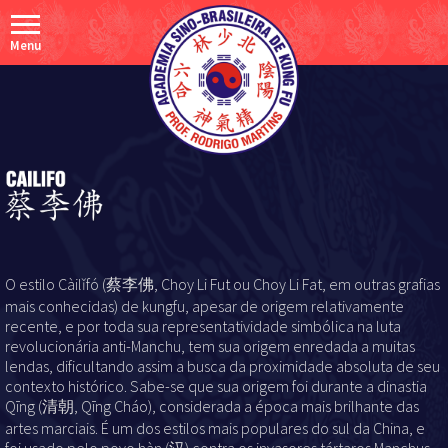
Menu
O estilo Càilǐfó (蔡李佛, Choy Li Fut ou Choy Li Fat, em outras grafias
mais conhecidas) de kungfu, apesar de origem relativamente
recente, e por toda sua representatividade simbólica na luta
revolucionária anti-Manchu, tem sua origem enredada a muitas
lendas, dificultando assim a busca da proximidade absoluta de seu
contexto histórico. Sabe-se que sua origem foi durante a dinastia
Qīng (清朝, Qīng Cháo), considerada a época mais brilhante das
artes marciais. É um dos estilos mais populares do sul da China, e