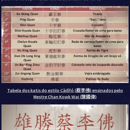
Tabela dos katis do estilo
Càilǐfó
(
蔡李佛
)
ensinados pelo
Mestre Chan Kowk Wai
(
陳國偉
)