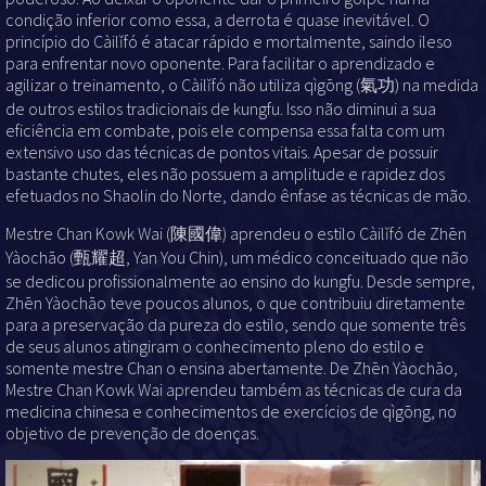
condição inferior como essa, a derrota é quase inevitável. O
princípio do Càilǐfó é atacar rápido e mortalmente, saindo ileso
para enfrentar novo oponente. Para facilitar o aprendizado e
agilizar o treinamento, o Càilǐfó não utiliza qìgōng (氣功) na medida
de outros estilos tradicionais de kungfu. Isso não diminui a sua
eficiência em combate, pois ele compensa essa falta com um
extensivo uso das técnicas de pontos vitais. Apesar de possuir
bastante chutes, eles não possuem a amplitude e rapidez dos
efetuados no Shaolin do Norte, dando ênfase as técnicas de mão.
Mestre Chan Kowk Wai (陳國偉) aprendeu o estilo Càilǐfó de Zhēn
Yàochāo (甄耀超, Yan You Chin), um médico conceituado que não
se dedicou profissionalmente ao ensino do kungfu. Desde sempre,
Zhēn Yàochāo teve poucos alunos, o que contribuiu diretamente
para a preservação da pureza do estilo, sendo que somente três
de seus alunos atingiram o conhecimento pleno do estilo e
somente mestre Chan o ensina abertamente. De Zhēn Yàochāo,
Mestre Chan Kowk Wai aprendeu também as técnicas de cura da
medicina chinesa e conhecimentos de exercícios de qìgōng, no
objetivo de prevenção de doenças.