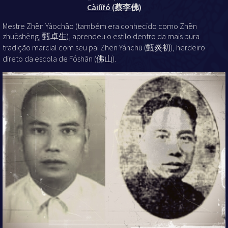
Càilǐfó
(
蔡李佛
)
Mestre Zhēn Yàochāo (também era conhecido como Zhēn
zhuōshēng, 甄卓生), aprendeu o estilo dentro da mais pura
tradição marcial com seu pai Zhēn Yánchū (甄炎初), herdeiro
direto da escola de Fóshān (佛山).