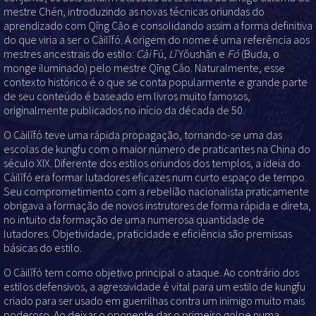
mestre Chén, introduzindo as novas técnicas oriundas do
aprendizado com Qīng Cǎo e consolidando assim a forma definitiva
do que viria a ser o Càilǐfó. A origem do nome é uma referência aos
mestres ancestrais do estilo:
Cài
Fú,
Lǐ
Yǒushān e
Fó
(Buda, o
monge iluminado) pelo mestre Qīng Cǎo. Naturalmente, esse
contexto histórico é o que se conta popularmente e grande parte
de seu conteúdo é baseado em livros muito famosos,
originalmente publicados no início da década de 50.
O Càilǐfó teve uma rápida propagação, tornando-se uma das
escolas de kungfu com o maior número de praticantes na China do
século XIX. Diferente dos estilos oriundos dos templos, a ideia do
Càilǐfó era formar lutadores eficazes num curto espaço de tempo.
Seu comprometimento com a rebelião nacionalista praticamente
obrigava a formação de novos instrutores de forma rápida e direta,
no intuito da formação de uma numerosa quantidade de
lutadores. Objetividade, praticidade e eficiência são premissas
básicas do estilo.
O Càilǐfó tem como objetivo principal o ataque. Ao contrário dos
estilos defensivos, a agressividade é vital para um estilo de kungfu
criado para ser usado em guerrilhas contra um inimigo muito mais
poderoso. Ao deixar o oponente dar o primeiro golpe numa