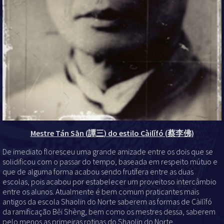
Mestre
Tán Sān
(
譚三
)
do estilo
Càilǐfó
(
蔡李佛
)
De imediato floresceu uma grande amizade entre os dois que se
solidificou com o passar do tempo, baseada em respeito mútuo e
que de alguma forma acabou sendo frutífera entre as duas
escolas, pois acabou por estabelecer um proveitoso intercâmbio
entre os alunos. Atualmente é bem comum praticantes mais
antigos da escola Shaolin do Norte saberem as formas de Càilǐfó
da ramificação Běi Shèng, bem como os mestres dessa, saberem
pelo menos as primeiras rotinas do Shaolin do Norte.