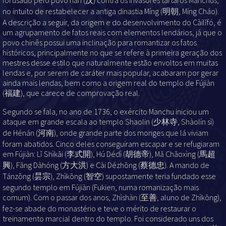
foi usado pelo povo hàn (汉) contra os invasores tártaros Manchus,
no intuito de restabelecer a antiga dinastia Míng (明朝, Míng Cháo).
A descrição a seguir, da origem e do desenvolvimento do Càilǐfó, é
um agrupamento de fatos reais com elementos lendários, já que o
povo chinês possui uma inclinação para romantizar os fatos
históricos, principalmente no que se refere à primeira geração dos
mestres desse estilo que naturalmente estão envoltos em muitas
lendas e, por serem de caráter mais popular, acabaram por gerar
ainda mais lendas, bem como a origem real do templo de Fújiàn
(福建), que carece de comprovação real.
Segundo se fala, no ano de 1736, o exército Manchu iniciou um
ataque em grande escala ao templo Shaolin (少林寺, Shàolín sì)
de Hénán (河南), onde grande parte dos monges que lá viviam
foram abatidos. Cinco deles conseguiram escapar e se refugiaram
em Fújiàn: Lǐ Shìkāi (李式開), Hú Dédì (胡德帝), Mǎ Chāoxìng (馬超
興), Fāng Dàhóng (方大洪) e Cài Dézhōng (蔡德忠). A mando de
Tánzōng (昙宗), Zhìkōng (智空) supostamente teria fundado esse
segundo templo em Fújiàn (Fukien, numa romanização mais
comum). Com o passar dos anos, Zhìshàn (至善, aluno de Zhìkōng),
fez-se abade do monastério e teve o mérito de restaurar o
treinamento marcial dentro do templo. Foi considerado uns dos