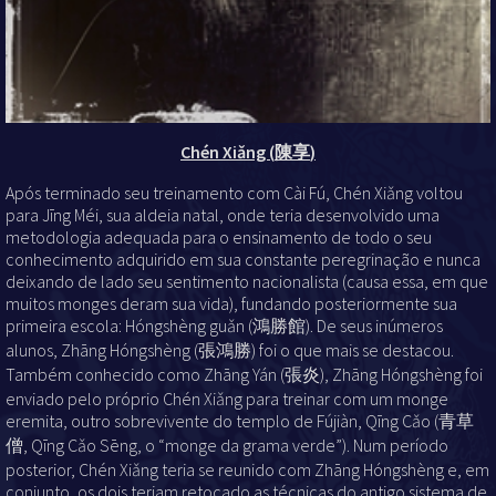
Chén Xiǎng (
陳享
)
Após terminado seu treinamento com Cài Fú, Chén Xiǎng voltou
para Jīng Méi, sua aldeia natal, onde teria desenvolvido uma
metodologia adequada para o ensinamento de todo o seu
conhecimento adquirido em sua constante peregrinação e nunca
deixando de lado seu sentimento nacionalista (causa essa, em que
muitos monges deram sua vida), fundando posteriormente sua
primeira escola: Hóngshèng guǎn (鴻勝館). De seus inúmeros
alunos, Zhāng Hóngshèng (張鴻勝) foi o que mais se destacou.
Também conhecido como Zhāng Yán (張炎), Zhāng Hóngshèng foi
enviado pelo próprio Chén Xiǎng para treinar com um monge
eremita, outro sobrevivente do templo de Fújiàn, Qīng Cǎo (青草
僧, Qīng Cǎo Sēng, o “monge da grama verde”). Num período
posterior, Chén Xiǎng teria se reunido com Zhāng Hóngshèng e, em
conjunto, os dois teriam retocado as técnicas do antigo sistema de