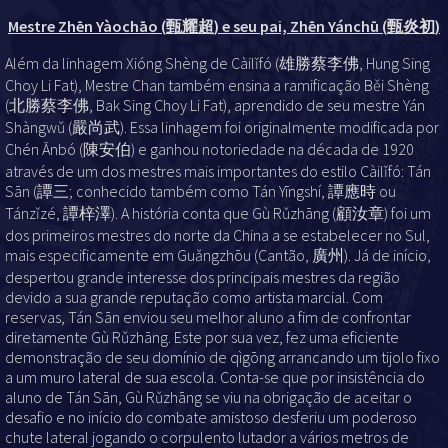
Mestre
Zhēn Yàochāo
(
甄耀超
)
e seu pai,
Zhēn Yánchū
(
甄炎初
)
Além da linhagem Xióng Shèng de Càilǐfó (雄勝蔡李佛, Hung Sing
Choy Li Fat), Mestre Chan também ensina a ramificação Běi Shèng
(北勝蔡李佛, Bak Sing Choy Li Fat), aprendido de seu mestre Yán
Shàngwǔ (嚴尚武). Essa linhagem foi originalmente modificada por
Chén Ānbó (陳安伯) e ganhou notoriedade na década de 1920
através de um dos mestres mais importantes do estilo Càilǐfó: Tán
Sān (譚三; conhecido também como Tán Yīngshí, 譚應時 ou
Tánzǐzé, 譚梓澤). A história conta que Gù Rǔzhāng (顧汝章) foi um
dos primeiros mestres do norte da China a se estabelecer no Sul,
mais especificamente em Guǎngzhōu (Cantão, 廣州). Já de início,
despertou grande interesse dos principais mestres da região
devido a sua grande reputação como artista marcial. Com
reservas, Tán Sān enviou seu melhor aluno a fim de confrontar
diretamente Gù Rǔzhāng. Este por sua vez, fez uma eficiente
demonstração de seu domínio de qìgōng arrancando um tijolo fixo
a um muro lateral de sua escola. Conta-se que por insistência do
aluno de Tán Sān, Gù Rǔzhāng se viu na obrigação de aceitar o
desafio e no início do combate amistoso desferiu um poderoso
chute lateral jogando o corpulento lutador a vários metros de