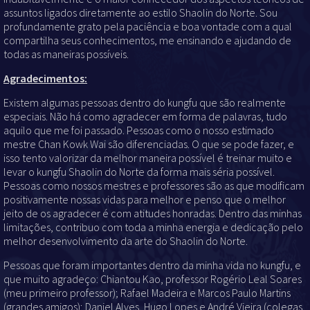
assuntos ligados diretamente ao estilo Shaolin do Norte. Sou
profundamente grato pela paciência e boa vontade com a qual
compartilha seus conhecimentos, me ensinando e ajudando de
todas as maneiras possíveis.
Agradecimentos:
Existem algumas pessoas dentro do kungfu que são realmente
especiais. Não há como agradecer em forma de palavras, tudo
aquilo que me foi passado. Pessoas como o nosso estimado
mestre Chan Kowk Wai são diferenciadas. O que se pode fazer, e
isso tento valorizar da melhor maneira possível é treinar muito e
levar o kungfu Shaolin do Norte da forma mais séria possível.
Pessoas como nossos mestres e professores são as que modificam
positivamente nossas vidas para melhor e penso que o melhor
jeito de os agradecer é com atitudes honradas. Dentro das minhas
limitações, contribuo com toda a minha energia e dedicação pelo
melhor desenvolvimento da arte do Shaolin do Norte.
Pessoas que foram importantes dentro da minha vida no kungfu, e
que muito agradeço: Chiantou Kao, professor Rogério Leal Soares
(meu primeiro professor); Rafael Madeira e Marcos Paulo Martins
(grandes amigos); Daniel Alves, Hugo Lopes e André Vieira (colegas