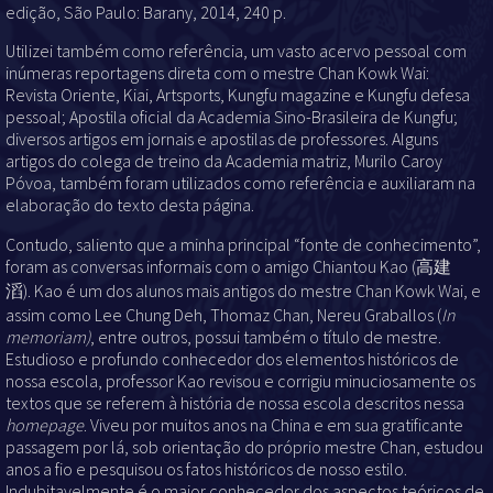
edição, São Paulo: Barany, 2014, 240 p.
Utilizei também como referência, um vasto acervo pessoal com
inúmeras reportagens direta com o mestre Chan Kowk Wai:
Revista Oriente, Kiai, Artsports, Kungfu magazine e Kungfu defesa
pessoal; Apostila oficial da Academia Sino-Brasileira de Kungfu;
diversos artigos em jornais e apostilas de professores. Alguns
artigos do colega de treino da Academia matriz, Murilo Caroy
Póvoa, também foram utilizados como referência e auxiliaram na
elaboração do texto desta página.
Contudo, saliento que a minha principal “fonte de conhecimento”,
foram as conversas informais com o amigo Chiantou Kao (高建
滔). Kao é um dos alunos mais antigos do mestre Chan Kowk Wai, e
assim como Lee Chung Deh, Thomaz Chan, Nereu Graballos (
In
memoriam)
, entre outros, possui também o título de mestre.
Estudioso e profundo conhecedor dos elementos históricos de
nossa escola, professor Kao revisou e corrigiu minuciosamente os
textos que se referem à história de nossa escola descritos nessa
homepage
. Viveu por muitos anos na China e em sua gratificante
passagem por lá, sob orientação do próprio mestre Chan, estudou
anos a fio e pesquisou os fatos históricos de nosso estilo.
Indubitavelmente é o maior conhecedor dos aspectos teóricos de