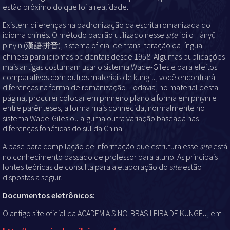
estão próximo do que foi a realidade.
Existem diferenças na padronização da escrita romanizada do
idioma chinês. O método padrão utilizado nesse
site
foi o Hànyǔ
pīnyīn (漢語拼音), sistema oficial de transliteração da língua
chinesa para idiomas ocidentais desde 1958. Algumas publicações
mais antigas costumam usar o sistema Wade-Giles e para efeitos
comparativos com outros materiais de kungfu, você encontrará
diferenças na forma de romanização. Todavia, no material desta
página
,
procurei colocar em primeiro plano a forma em pīnyīn e
entre parênteses, a forma mais conhecida, normalmente no
sistema Wade-Giles ou alguma outra variação baseada nas
diferenças fonéticas do sul da China.
A base para compilação de informação que estrutura esse
site
está
no conhecimento passado de professor para aluno. As principais
fontes teóricas de consulta para a elaboração do
site
estão
dispostas a seguir.
Documentos eletrônicos:
O antigo site oficial da ACADEMIA SINO-BRASILEIRA DE KUNGFU, em