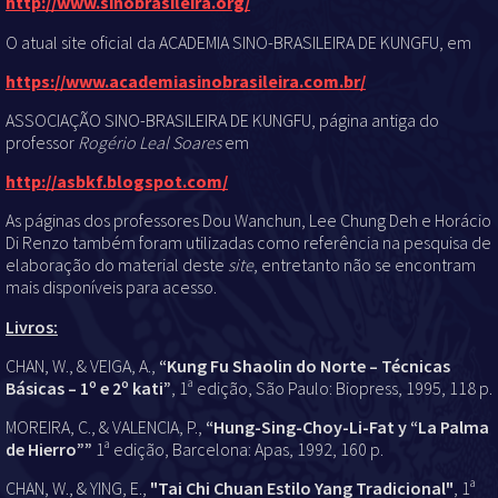
http://www.sinobrasileira.org/
O atual site oficial da ACADEMIA SINO-BRASILEIRA DE KUNGFU, em
https://www.academiasinobrasileira.com.br/
ASSOCIAÇÃO SINO-BRASILEIRA DE KUNGFU, página antiga do
professor
Rogério Leal Soares
em
http://asbkf.blogspot.com/
As páginas dos professores Dou Wanchun, Lee Chung Deh e Horácio
Di Renzo também foram utilizadas como referência na pesquisa de
elaboração do material deste
site
, entretanto não se encontram
mais disponíveis para acesso.
Livros:
CHAN, W., & VEIGA, A.,
“Kung Fu Shaolin do Norte – Técnicas
Básicas – 1º e 2º kati”
, 1ª edição, São Paulo: Biopress, 1995, 118 p.
MOREIRA, C., & VALENCIA, P.,
“Hung-Sing-Choy-Li-Fat y “La Palma
de Hierro””
1ª edição, Barcelona: Apas, 1992, 160 p.
CHAN, W., & YING, E.,
"Tai Chi Chuan Estilo Yang Tradicional"
, 1ª