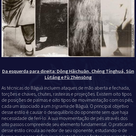
Da esquerda para direita:
Dǒng Hǎichuān
,
Chéng Tínghuá
,
Sūn
Lùtáng
e
Fù Zhènsōng
As técnicas do Bāguà incluem ataques de mão aberta e fechada,
torções e chaves, chutes, rasteiras e projeções. Existem oito tipos
de posições de palmas e oito tipos de movimentação com os pés,
cada um associado a um
trigrama
de Bāguà. O principal objetivo
desse estilo é causar o desequilíbrio do oponente sem que haja
necessidade de feri-lo. A sua movimentação de pés através dos
oito passos compreende seu elemento fundamental. O praticante
desse estilo circula ao redor de seu oponente, estudando-o de