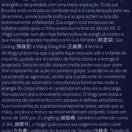
energética despendida com uma única respiração. Toda sua
filosofia está centrada no combate real e é caracterizado pelo seu
dinamismo, aonde a parte prática e as aplicações na luta são
extremamente enfatizadas. Sua origem está enraizada nas
batalhas pelas quais a China vivenciou no final do século XIX. O
Xíngyì consiste num dos mais fortes estilos de kungfu já criados e
que revelou grandes mestres como Guō Yúnshēn (郭雲深)
,
Sūn
Lùtáng (孫祿堂) e Wáng Xiāngzhāi (王薌齋). A técnica
do Xíngyì preconiza que o punho fique relaxado até o instante do
impacto, quando ele é cerrado de forma súbita e a energia é
projetada. Seus socos são ataques muito poderosos que visam
tirar o oponente de ação no primeiro golpe. Suas técnicas são de
características agressivas, sendo que o praticante se movimenta
para dentro do adversário com ofensivas fulminantes onde a
energia do corpo inteiro é canalizada em uma única descarga,
liberada num único movimento explosivo. O Xíngyì preconiza a
economia de movimentos com ataques e defesas simultâneos.
Sua movimentação é predominantemente linear, sendo que as
mãos, os pés e o tronco se movimentam em conjunto. Criado em
torno de 1600 por Jī Lóngfēng (姬龍峰; também conhecido como
Jī Jìkě, 姬際可), o Xíngyì quán possui sua origem no estilo Liùhé
quán (六合拳), originário do templo de Shaolin (少林寺, Shàolín sì),