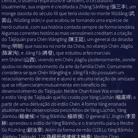
central, o sistema respiratório e também, o circulatório.
Usualmente, sua origem é creditada a Zhāng Sānfēng
(張三丰), um
monge daoista do século XII que teria vivido no monte Wǔdāng (武
當山
,
Wǔdāng shān
)
e que
acabou se tornando uma espécie de
herói cultural, com sua história contada sempre de forma lendária.
Algumas correntes históricas mais verossímeis creditam a criação
do Tàijíquán para Chén Wángtíng (陳王廷), um general da dinastia
Ming (明朝) que nasceu no norte da China, no vilarejo Chén Jiāgōu
(陈家沟); e Jiāng Fā (將發), que estudou artes marciais
em Shānxī (山西), vivendo em Chén Jiāgōu posteriormente, aonde
ajudou no desenvolvimento da arte da família Chén. Comumente
considera-se que Chén Wángtíng e Jiāng Fā não possuíam um
relacionamento de mestre e aluno e sim uma relação de amizade
que se influenciaram mutualmente em benefício do
desenvolvimento do Tàijíquán. Mestre Chan Kowk Wai ensina
o estilo Yáng de Tàijíquán que foi criado por Yáng Lùchán (楊露禪) a
partir de uma derivação do estilo Chén. A forma Yáng ensinada
atualmente foi desenvolvida pelos filhos de Yáng Lùchán, Yáng
Jiànhòu (楊健候) e Yáng Bānhóu
(楊班侯). O general Lǐ Jǐnglín
(李景
林) aprendeu o estilo de Yáng Bānhóu e o transmitiu para o Mestre
Gù Rǔzhāng (顧汝章). Além da forma de mão (128 Lù Yáng Bānhóu
Jiànhòu Tàijíquán
,
128 路楊班侯健候太極拳), Mestre Chan