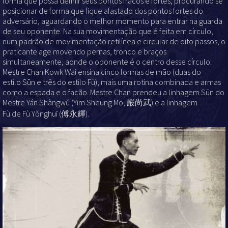
forma que possa definir seus pontos fracos e fortes, procurando se
posicionar de forma que fique afastado dos pontos fortes do
adversário, aguardando o melhor momento para entrar na guarda
de seu oponente. Na sua movimentação que é feita em círculo,
num padrão de movimentação retilínea e circular de oito passos, o
praticante age movendo pernas, tronco e braços
simultaneamente, aonde o oponente é o centro desse círculo.
Mestre Chan Kowk Wai
ensina cinco formas de mão (duas do
estilo Sūn e três do estilo Fù), mais uma rotina combinada e armas
como a espada e o facão. Mestre Chan prendeu a linhagem
Sūn do
Mestre Yán Shàngwǔ (Yim Sheung Mo, 嚴尚武) e a
linhagem
Fù de Fù Yǒnghuī (傅永輝).