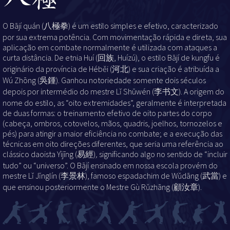
O Bājí quán (八極拳) é um estilo simples e efetivo, caracterizado
por sua extrema potência. Com movimentação rápida e direta, sua
aplicação em combate normalmente é utilizada com ataques a
curta distância. De etnia Huí (回族, Huízú), o estilo Bājí de kungfu é
originário da província de Héběi (河北) e sua criação é atribuída a
Wú Zhōng (吳鍾). Ganhou notoriedade somente dois séculos
depois por intermédio do mestre Lǐ Shūwén
(李书文). A origem do
nome do estilo, as “oito extremidades”, geralmente é interpretada
de duas formas: o treinamento efetivo de oito partes do corpo
(cabeça, ombros, cotovelos, mãos, quadris, joelhos, tornozelos e
pés) para atingir a maior eficiência no combate; e a execução das
técnicas em oito direções diferentes, que seria uma referência ao
clássico daoista Yìjīng (易經)
,
significando algo no sentido de “incluir
tudo” ou “universo”. O Bājí ensinado em nossa escola provém do
mestre Lǐ Jǐnglín (李景林), famoso espadachim de Wǔdāng (武當) e
que ensinou posteriormente o Mestre Gù Rǔzhāng (顧汝章).