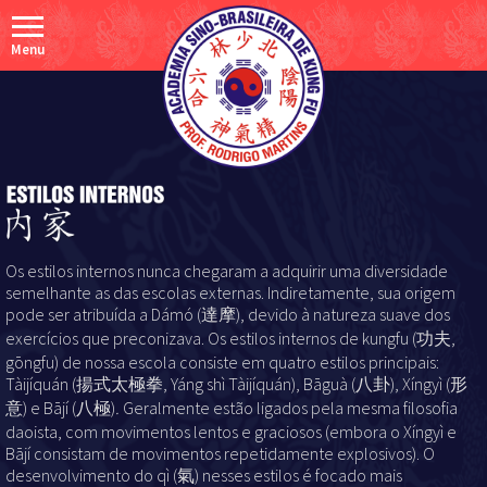
Menu
Os estilos internos nunca chegaram a adquirir uma diversidade
semelhante as das escolas externas. Indiretamente, sua origem
pode ser atribuída a Dámó (達摩), devido à natureza suave dos
exercícios que preconizava. Os estilos internos de kungfu (功夫,
gōngfu) de nossa escola consiste em quatro estilos principais:
Tàijíquán (揚式太極拳, Yáng shì Tàijíquán), Bāguà (八卦), Xíngyì (形
意) e Bājí (八極)
.
Geralmente estão ligados pela mesma filosofia
daoista, com movimentos lentos e graciosos (embora o Xíngyì e
Bājí
consistam de movimentos repetidamente explosivos). O
desenvolvimento do qì (氣) nesses estilos é focado mais