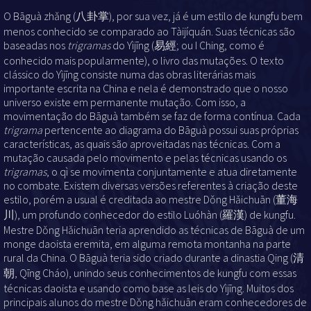
O Bāguà zhǎng (八卦掌), por sua vez, já é um estilo de kungfu bem
menos conhecido se comparado ao Tàijíquán. Suas técnicas são
baseadas nos
trigramas
do Yìjīng (易經; ou I Ching, como é
conhecido mais popularmente), o livro das mutações. O texto
clássico do Yìjīng consiste numa das obras literárias mais
importante escrita na China e nela é demonstrado que o nosso
universo existe em permanente mutação. Com isso, a
movimentação do Bāguà também se faz de forma contínua. Cada
trigrama
pertencente ao diagrama do Bāguà
possui suas próprias
características, as quais são aproveitadas nas técnicas. Com a
mutação causada pelo movimento e pelas técnicas usando os
trigramas
, o qì se movimenta conjuntamente e atua diretamente
no combate. Existem diversas versões referentes à criação deste
estilo, porém a usual é creditada ao mestre Dǒng Hǎichuān
(董海
川), um profundo conhecedor do estilo Luóhàn (羅漢) de kungfu.
Mestre Dǒng Hǎichuān
teria aprendido as técnicas de Bāguà de um
monge daoista eremita, em alguma remota montanha na parte
rural da China. O Bāguà teria sido criado durante a dinastia Qing (清
朝, Qīng Cháo), unindo seus conhecimentos de kungfu com essas
técnicas daoista e usando como base as leis do Yìjīng. Muitos dos
principais alunos do mestre Dǒng hǎichuān
eram conhecedores de