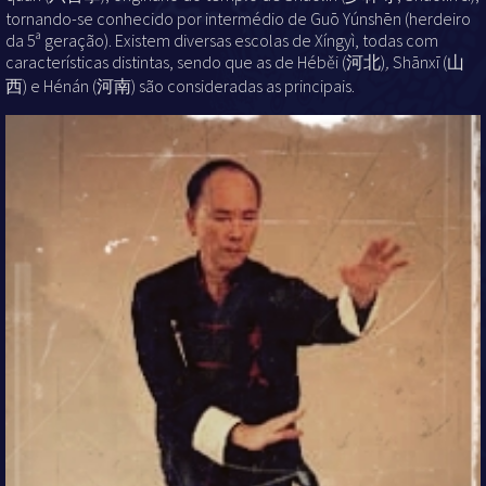
tornando-se conhecido por intermédio de Guō Yúnshēn (herdeiro
da 5ª geração). Existem diversas escolas de Xíngyì, todas com
características distintas, sendo que as de Héběi (河北)
,
Shānxī (山
西) e Hénán (河南) são consideradas as principais.