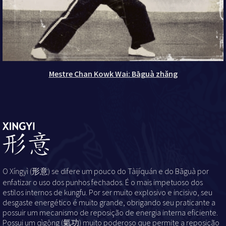
Mestre Chan Kowk Wai: Bāguà zhǎng
O Xíngyì (形意) se difere um pouco do Tàijíquán e do Bāguà por
enfatizar o uso dos punhos fechados. É o mais impetuoso dos
estilos internos de kungfu. Por ser muito explosivo e incisivo, seu
desgaste energético é muito grande, obrigando seu praticante a
possuir um mecanismo de reposição de energia interna eficiente.
Possui um qìgōng (氣功) muito poderoso que permite a reposição