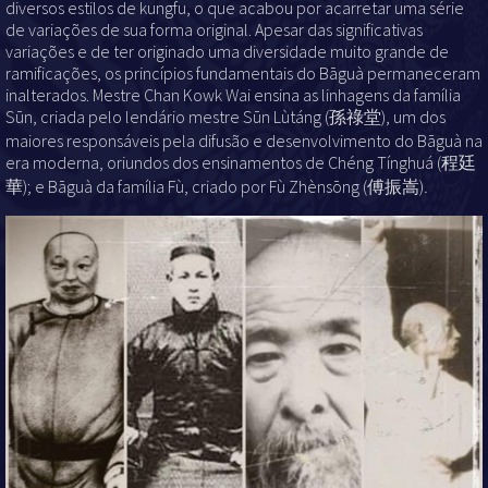
diversos estilos de kungfu, o que acabou por acarretar uma série
de variações de sua forma original. Apesar das significativas
variações e de ter originado uma diversidade muito grande de
ramificações, os princípios fundamentais do Bāguà permaneceram
inalterados. Mestre Chan Kowk Wai ensina as linhagens da família
Sūn, criada pelo lendário mestre Sūn Lùtáng (孫祿堂), um dos
maiores responsáveis pela difusão e desenvolvimento do Bāguà
na
era moderna, oriundos dos ensinamentos de Chéng Tínghuá
(程廷
華); e Bāguà da família Fù, criado por Fù Zhènsōng (傅振嵩)
.