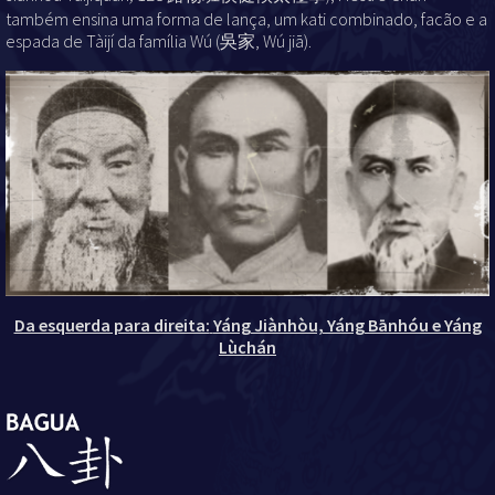
também ensina uma forma de lança, um kati combinado, facão e a
espada de Tàijí
da família Wú
(吳家, Wú jiā).
Da esquerda para direita:
Yáng Jiànhòu, Yáng Bānhóu e Yáng
Lùchán